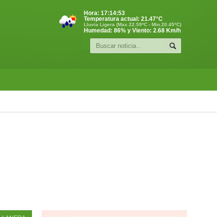
Hora:
17:14:54
Temperatura actual:
21.47
°C
Lluvia Ligera (Max.22.59ºC - Min.20.45ºC)
Humedad: 86% y Viento: 2.68 Km/h