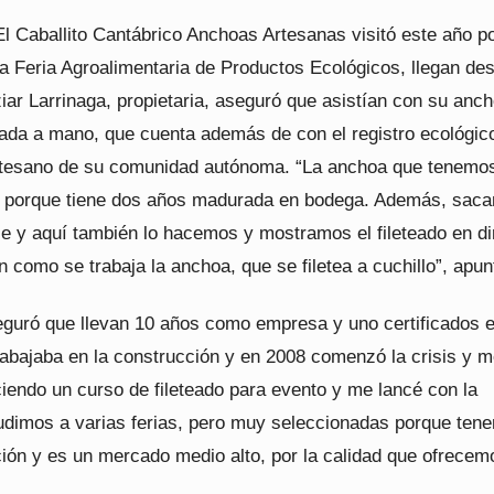
l Caballito Cantábrico Anchoas Artesanas visitó este año p
la Feria Agroalimentaria de Productos Ecológicos, llegan de
ziar Larrinaga, propietaria, aseguró que asistían con su anc
ada a mano, que cuenta además de con el registro ecológic
rtesano de su comunidad autónoma. “La anchoa que tenemo
, porque tiene dos años madurada en bodega. Además, saca
alle y aquí también lo hacemos y mostramos el fileteado en di
 como se trabaja la anchoa, que se filetea a cuchillo”, apun
eguró que llevan 10 años como empresa y uno certificados 
rabajaba en la construcción y en 2008 comenzó la crisis y 
iendo un curso de fileteado para evento y me lancé con la
dimos a varias ferias, pero muy seleccionadas porque ten
ión y es un mercado medio alto, por la calidad que ofrecem