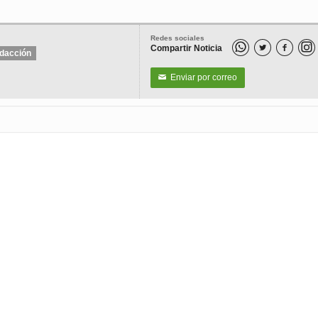
Redes sociales
Compartir Noticia


dacción
Enviar por correo
✉