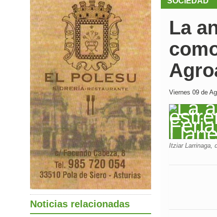
SOCIEDAD
La a
como
Agroa
Viernes 09 de Ag
Itziar Larrinaga
Noticias relacionadas