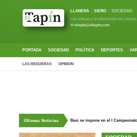
LLANERA
SIERO
SOCIEDAD
Las noticias y la información de Llanera
✉
eltapin@eltapin.com
PORTADA
SOCIEDAD
POLÍTICA
DEPORTES
VA
LAS REGUERAS
OPINION
Últimas Noticias
Basi se impone en el I Campeonat