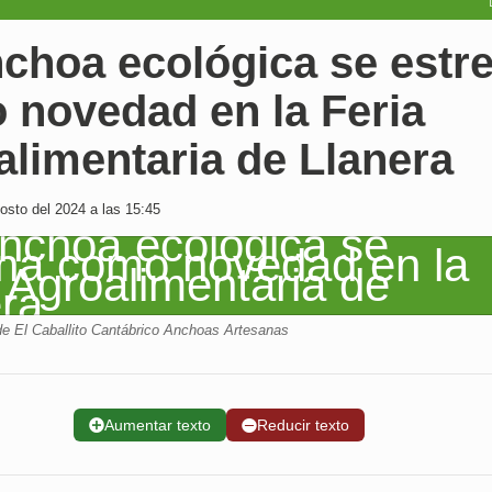
nchoa ecológica se estr
 novedad en la Feria
limentaria de Llanera
osto del 2024 a las 15:45
, de El Caballito Cantábrico Anchoas Artesanas
➕
Aumentar texto
➖
Reducir texto