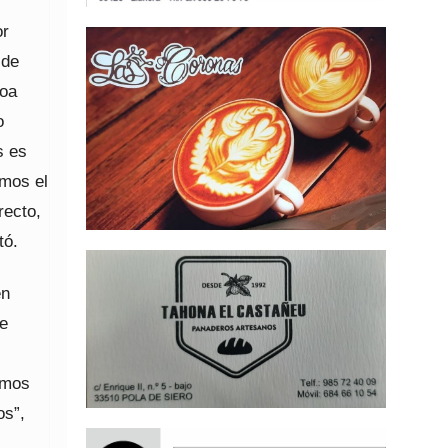
or
sde
hoa
o
s es
mos el
recto,
tó.
en
me
emos
os”,