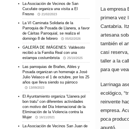
La Asociación de Vecinos de San
La empresa E
Cucufate organiza una visita a El
Fresno
21/02/2023
primera vez 
La VI Caminata Solidaria de la
Cantabria. It
Parroquia de Posada de Llanera, a favor
de Cáritas Parroquial, se realiza el
artesana sob
domingo 8 de febrero
05/02/2026
también el a
GALERÍA DE IMÁGENES: Valdesoto
casi reserva
recibió a la Familia Real con una
estampa costumbrista
25/10/2025
taller a la c
Las parroquias de Brañes, Ables y
para que vean
Posada organizan un homenaje a José
Julio Velasco el 1 de octubre, por los 25
años que lleva siendo su párroco
Larrinaga as
13/09/2023
ecológico, “t
El Ayuntamiento organiza “Llanera pol
reinvente hac
bon tratu” con diferentes actividades
con motivo del Día Internacional de la
empresa. Acu
Eliminación de la Violencia contra la
Mujer
16/11/2021
poca producc
La Asociación de Vecinos San Juan de
apuntó.