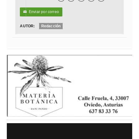
Enviar por correo
✉
AUTOR:
Redacción