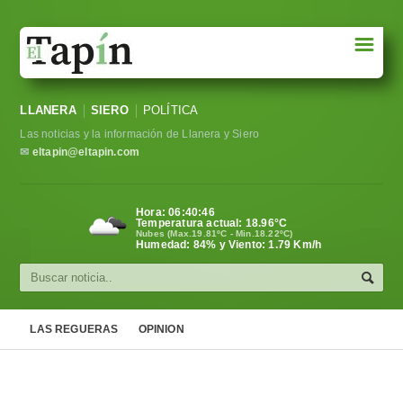
☰
Portada
LLANERA
SIERO
POLÍTICA
Sociedad
Las noticias y la información de Llanera y Siero
Política
✉
eltapin@eltapin.com
Deportes
Hora:
06:40:47
Temperatura actual:
18.96
°C
Varios
Nubes (Max.19.81ºC - Min.18.22ºC)
Humedad: 84% y Viento: 1.79 Km/h
Cultura
Asturias
LAS REGUERAS
OPINION
Videos
Carta al director