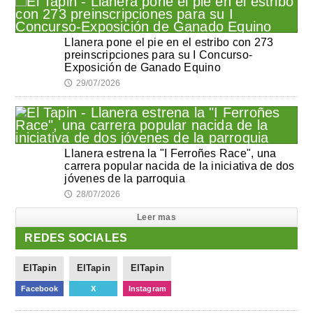
Llanera pone el pie en el estribo con 273
preinscripciones para su I Concurso-
Exposición de Ganado Equino
29/07/2026
🕔
Llanera estrena la "I Ferroñes Race", una
carrera popular nacida de la iniciativa de dos
jóvenes de la parroquia
28/07/2026
🕔
Leer mas
REDES SOCIALES
ElTapin
ElTapin
ElTapin
Facebook
X
Instagram