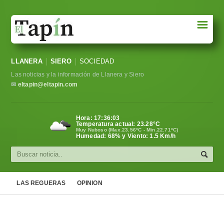
☰
Portada
LLANERA
SIERO
SOCIEDAD
Sociedad
Las noticias y la información de Llanera y Siero
Política
✉
eltapin@eltapin.com
Deportes
Hora:
17:36:04
Temperatura actual:
23.28
°C
Varios
Muy Nuboso (Max.23.56ºC - Min.22.71ºC)
Humedad: 68% y Viento: 1.5 Km/h
Cultura
Asturias
LAS REGUERAS
OPINION
Videos
Carta al director