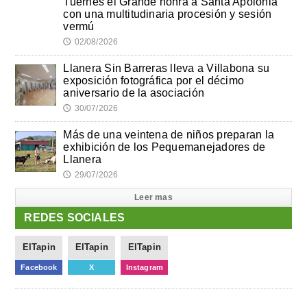
Tuernes el Grande honra a Santa Apolonia
con una multitudinaria procesión y sesión
vermú
02/08/2026
🕔
Llanera Sin Barreras lleva a Villabona su
exposición fotográfica por el décimo
aniversario de la asociación
30/07/2026
🕔
Más de una veintena de niños preparan la
exhibición de los Pequemanejadores de
Llanera
29/07/2026
🕔
Leer mas
REDES SOCIALES
ElTapin
ElTapin
ElTapin
Facebook
X
Instagram