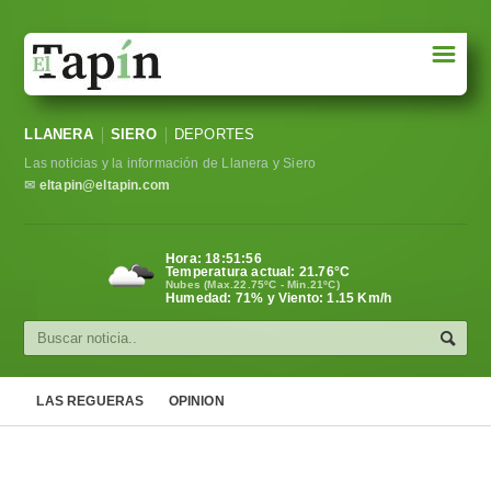
☰
Portada
LLANERA
SIERO
DEPORTES
Sociedad
Las noticias y la información de Llanera y Siero
Política
✉
eltapin@eltapin.com
Deportes
Hora:
18:51:57
Temperatura actual:
21.76
°C
Varios
Nubes (Max.22.75ºC - Min.21ºC)
Humedad: 71% y Viento: 1.15 Km/h
Cultura
Asturias
LAS REGUERAS
OPINION
Videos
Carta al director