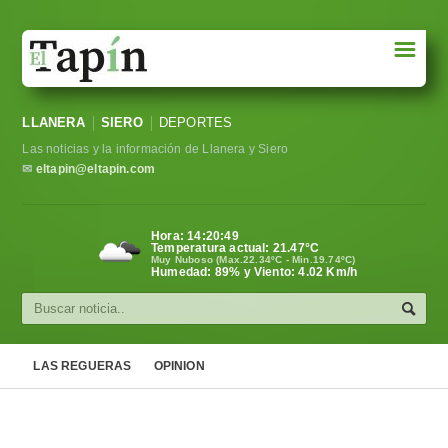
☰
Portada
LLANERA
SIERO
DEPORTES
Sociedad
Las noticias y la información de Llanera y Siero
Política
✉
eltapin@eltapin.com
Deportes
Hora:
14:20:50
Temperatura actual:
21.47
°C
Varios
Muy Nuboso (Max.22.34ºC - Min.19.74ºC)
Humedad: 89% y Viento: 4.02 Km/h
Cultura
Asturias
LAS REGUERAS
OPINION
Videos
Carta al director