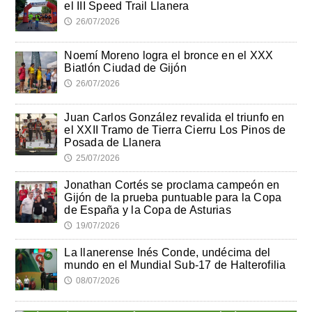
el III Speed Trail Llanera
26/07/2026
🕔
Noemí Moreno logra el bronce en el XXX
Biatlón Ciudad de Gijón
26/07/2026
🕔
Juan Carlos González revalida el triunfo en
el XXII Tramo de Tierra Cierru Los Pinos de
Posada de Llanera
25/07/2026
🕔
Jonathan Cortés se proclama campeón en
Gijón de la prueba puntuable para la Copa
de España y la Copa de Asturias
19/07/2026
🕔
La llanerense Inés Conde, undécima del
mundo en el Mundial Sub-17 de Halterofilia
08/07/2026
🕔