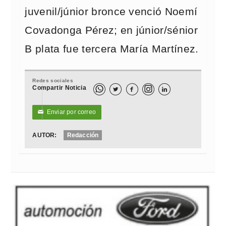
juvenil/júnior bronce venció Noemí
Covadonga Pérez; en júnior/sénior
B plata fue tercera María Martínez.
Redes sociales
Compartir Noticia



Enviar por correo
✉
AUTOR:
Redacción