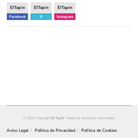
ElTapin
ElTapin
ElTapin
Facebook
X
Instagram
© 2018 Copyright
El Tapín
Todos los derechos reservados
Aviso Legal
Política de Privacidad
Política de Cookies