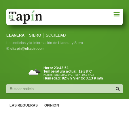
☰
Portada
LLANERA
SIERO
SOCIEDAD
Sociedad
Las noticias y la información de Llanera y Siero
Política
✉
eltapin@eltapin.com
Deportes
Hora:
23:42:52
Temperatura actual:
19.88
°C
Varios
Nubes (Max.20.37ºC - Min.19.34ºC)
Humedad: 82% y Viento: 3.13 Km/h
Cultura
Asturias
LAS REGUERAS
OPINION
Videos
Carta al director