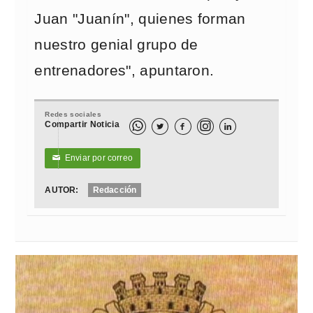
Juan "Juanín", quienes forman
nuestro genial grupo de
entrenadores", apuntaron.
Redes sociales
Compartir Noticia



Enviar por correo
✉
AUTOR:
Redacción