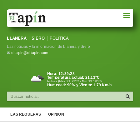
☰
Portada
LLANERA
SIERO
POLÍTICA
Sociedad
Las noticias y la información de Llanera y Siero
Política
✉
eltapin@eltapin.com
Deportes
Hora:
12:39:28
Temperatura actual:
21.13
°C
Varios
Nubes (Max.21.79ºC - Min.19.18ºC)
Humedad: 90% y Viento: 1.79 Km/h
Cultura
Asturias
LAS REGUERAS
OPINION
Videos
Carta al director