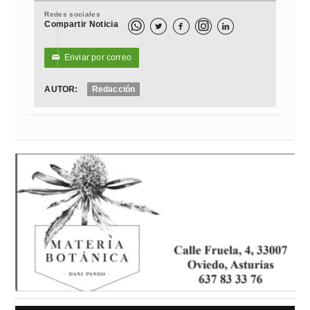
Redes sociales
Compartir Noticia



Enviar por correo
✉
AUTOR:
Redacción