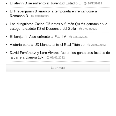
El alevín D se enfrentó al Juventud Estadio E
10/12/2023
El Prebenjamín B arrancó la temporada enfrentándose al
Romanon D
09/10/2022
Los piragüistas Carlos Cifuentes y Simón Quirós ganaron en la
categoría cadete K2 el Descenso del Sella
07/08/2022
El benjamín A se enfrentó al Fabril A
12/12/2021
Victoria para la UD Llanera ante el Real Titánico
20/02/2023
David Fernández y Lore Álvarez fueron los ganadores locales de
la carrera Llanera 10k
06/02/2022
Leer mas