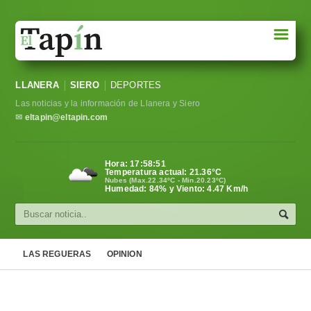
☰
Portada
LLANERA
SIERO
DEPORTES
Sociedad
Las noticias y la información de Llanera y Siero
Política
✉
eltapin@eltapin.com
Deportes
Hora:
17:58:52
Temperatura actual:
21.36
°C
Varios
Nubes (Max.22.34ºC - Min.20.23ºC)
Humedad: 84% y Viento: 4.47 Km/h
Cultura
Asturias
LAS REGUERAS
OPINION
Videos
Carta al director