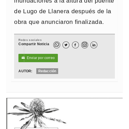
inundaciones a la altura del puente
de Lugo de Llanera después de la
obra que anunciaron finalizada.
Redes sociales
Compartir Noticia



Enviar por correo
✉
AUTOR:
Redacción