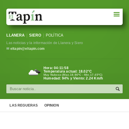
☰
Portada
LLANERA
SIERO
POLÍTICA
Sociedad
Las noticias y la información de Llanera y Siero
Política
✉
eltapin@eltapin.com
Deportes
Hora:
04:11:58
Temperatura actual:
18.02
°C
Varios
Muy Nuboso (Max.18.86ºC - Min.17.45ºC)
Humedad: 94% y Viento: 2.24 Km/h
Cultura
Asturias
LAS REGUERAS
OPINION
Videos
Carta al director