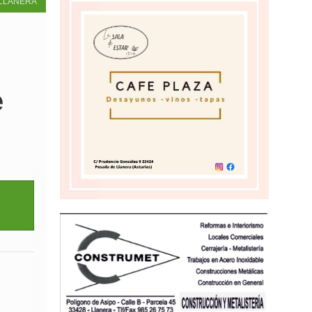
LLANERA
e