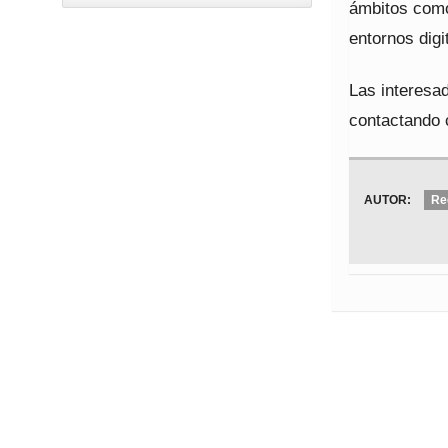
ámbitos como 
entornos digi
Las interesad
contactando 
AUTOR:
Re