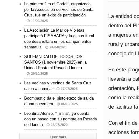
La primera Jira al Gorfolí, organizada
por la Asociación de Vecinos de Santa
Cruz, fue un éxito de participación
La entidad co
11/09/2025
dentro del P
La Asociación La Mar de Violetas
a mujeres en 
participará FISAHARA y la gira cultural
que desarrollará en los campamentos
rural y urba
saharauis
24/04/2026
concejo de L
SOLEMNIDAD DE TODOS LOS
SANTOS (1 noviembre 2025) en la
Unidad Pastoral Posada Llanera
En este prog
29/10/2025
llevarán a ca
Las vecinas y vecinos de Santa Cruz
orientación,
salen a caminar
17/07/2025
como la reali
Boombastic da el pistoletazo de salida
a una nueva era
06/10/2025
de facilitar 
Leontina Alonso, "Tinina", ya cuenta
con un paseo con su nombre en Posada
Con el fin d
de Llanera
13/07/2022
acciones for
Leer mas