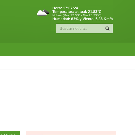
Hora:
17:07:25
Temperatura actual:
21.83
°C
Nubes (Max.22.9ºC - Min.20.79ºC)
Humedad: 83% y Viento: 5.36 Km/h