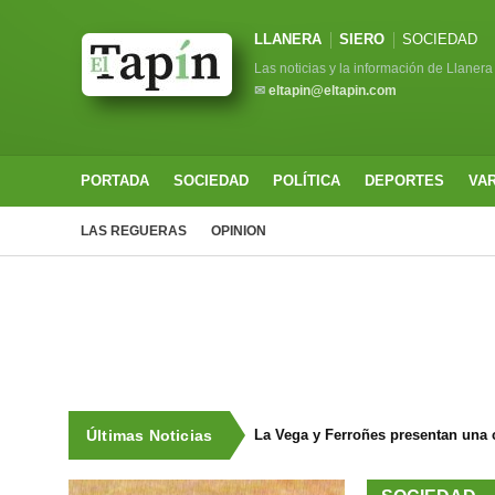
LLANERA
SIERO
SOCIEDAD
Las noticias y la información de Llanera
✉
eltapin@eltapin.com
PORTADA
SOCIEDAD
POLÍTICA
DEPORTES
VA
LAS REGUERAS
OPINION
Últimas Noticias
La Vega y Ferroñes presentan una 