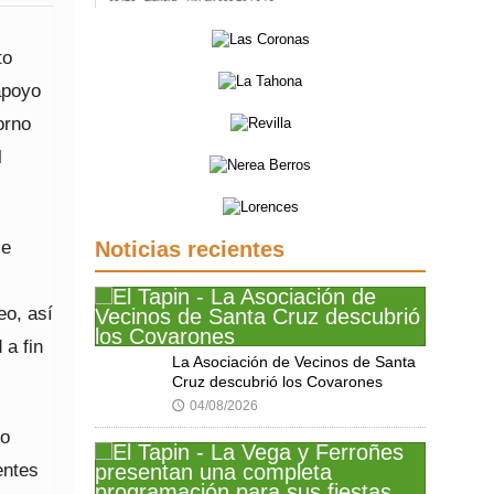
to
apoyo
orno
l
se
Noticias recientes
eo, así
 a fin
La Asociación de Vecinos de Santa
Cruz descubrió los Covarones
04/08/2026
🕔
bo
entes