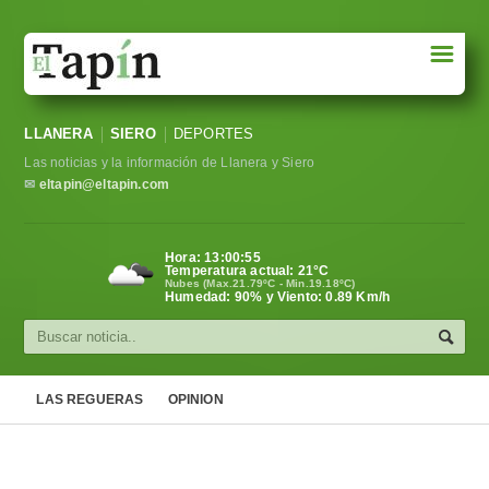
☰
Portada
LLANERA
SIERO
DEPORTES
Sociedad
Las noticias y la información de Llanera y Siero
Política
✉
eltapin@eltapin.com
Deportes
Hora:
13:00:56
Temperatura actual:
21
°C
Varios
Nubes (Max.21.79ºC - Min.19.18ºC)
Humedad: 90% y Viento: 0.89 Km/h
Cultura
Asturias
LAS REGUERAS
OPINION
Videos
Carta al director