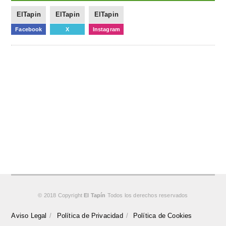
ElTapin
ElTapin
ElTapin
Facebook
X
Instagram
© 2018 Copyright
El Tapín
Todos los derechos reservados
Aviso Legal
Política de Privacidad
Política de Cookies