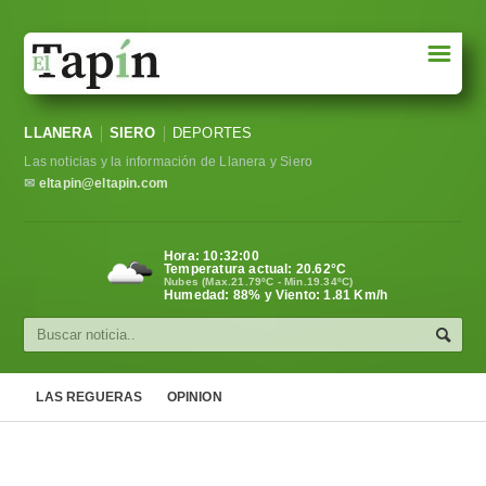
☰
Portada
LLANERA
SIERO
DEPORTES
Sociedad
Las noticias y la información de Llanera y Siero
Política
✉
eltapin@eltapin.com
Deportes
Hora:
10:32:01
Temperatura actual:
20.62
°C
Varios
Nubes (Max.21.79ºC - Min.19.34ºC)
Humedad: 88% y Viento: 1.81 Km/h
Cultura
Asturias
LAS REGUERAS
OPINION
Videos
Carta al director