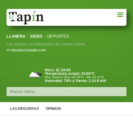
☰
Portada
LLANERA
SIERO
DEPORTES
Sociedad
Las noticias y la información de Llanera y Siero
Política
✉
eltapin@eltapin.com
Deportes
Hora:
11:34:06
Temperatura actual:
24.66
°C
Varios
Muy Nuboso (Max.25.68ºC - Min.21.4ºC)
Humedad: 74% y Viento: 3.14 Km/h
Cultura
Asturias
LAS REGUERAS
OPINION
Videos
Carta al director