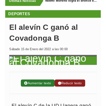
Últimas Noticias
Noemí Moreno logra el bronce en el XXX Biatlón Ciudad de Gijón
DEPORTES
El alevín C ganó al
Covadonga B
Sábado 15 de Enero del 2022 a las 00:00
➕
Aumentar texto
➖
Reducir texto
El alevín C de la UD Llanera ganó