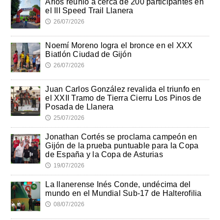
Arlós reunió a cerca de 200 participantes en
el III Speed Trail Llanera
26/07/2026
🕔
Noemí Moreno logra el bronce en el XXX
Biatlón Ciudad de Gijón
26/07/2026
🕔
Juan Carlos González revalida el triunfo en
el XXII Tramo de Tierra Cierru Los Pinos de
Posada de Llanera
25/07/2026
🕔
Jonathan Cortés se proclama campeón en
Gijón de la prueba puntuable para la Copa
de España y la Copa de Asturias
19/07/2026
🕔
La llanerense Inés Conde, undécima del
mundo en el Mundial Sub-17 de Halterofilia
08/07/2026
🕔